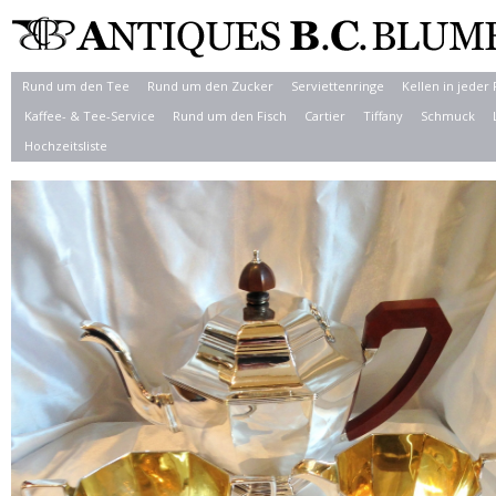
Rund um den Tee
Rund um den Zucker
Serviettenringe
Kellen in jeder
Kaffee- & Tee-Service
Rund um den Fisch
Cartier
Tiffany
Schmuck
Hochzeitsliste