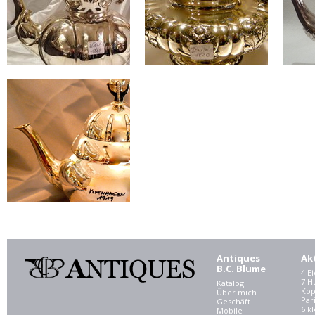
Antiques
Ak
B.C. Blume
4 E
7 
Katalog
Kop
Über mich
Par
Geschäft
6 kl
Mobile