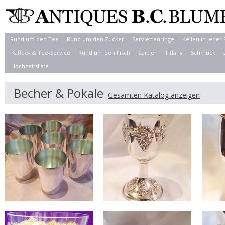
Rund um den Tee
Rund um den Zucker
Serviettenringe
Kellen in jeder
Kaffee- & Tee-Service
Rund um den Fisch
Cartier
Tiffany
Schmuck
Hochzeitsliste
Becher & Pokale
Gesamten Katalog anzeigen