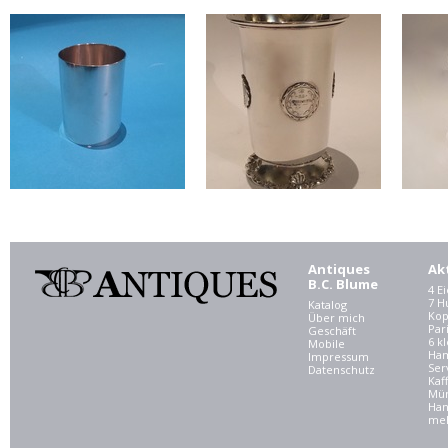
Antiques
Ak
B.C. Blume
4 E
7 
Katalog
Kop
Über mich
Par
Geschäft
6 kl
Mobile
Ham
Impressum
Ser
Datenschutz
Kaf
Mü
Han
meh