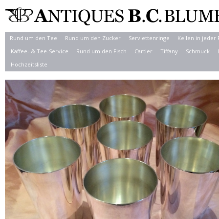
Rund um den Tee
Rund um den Zucker
Serviettenringe
Kellen in jeder
Kaffee- & Tee-Service
Rund um den Fisch
Cartier
Tiffany
Schmuck
Hochzeitsliste