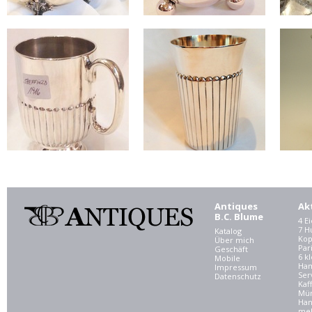
Antiques
Ak
B.C. Blume
4 E
7 
Katalog
Kop
Über mich
Par
Geschäft
6 kl
Mobile
Ham
Impressum
Ser
Datenschutz
Kaf
Mü
Han
meh