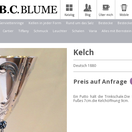
Katalog
Blog
Über mich
Mobile
Serviettenringe
Kellen in jeder Form
Rund um das Salz
Bestecke
Bestecke
Cartier
Tiffany
Schmuck
Leuchter
Schalen
Varia
Alles mit Bernstein
Kelch
Deutsch 1880
Preis auf Anfrage
Ein Putto hält die Trinkschale.D
Fußes 7cm.die Kelchöffnung 9cm.