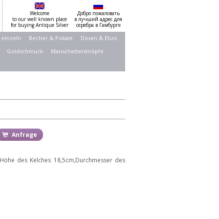
Welcome
Добро пожаловать
to our well known place
в лучший адрес для
for buying Antique Silver
серебра в Гамбурге
 einzeln
Becher & Pokale
Dosen & Etuis
Goldschmuck
Manschettenknöpfe
Anfrage
ie Höhe des Kelches 18,5cm,Durchmesser des