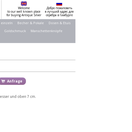
Welcome
Добро пожаловать
to our well known place
в лучший адрес для
for buying Antique Silver
серебра в Гамбурге
 einzeln
Becher & Pokale
Dosen & Etuis
Goldschmuck
Manschettenknöpfe
Anfrage
messer und oben 7 cm.