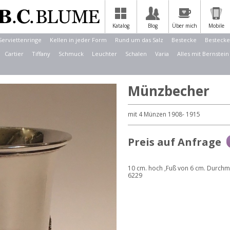
Katalog
Blog
Über mich
Mobile
Serviettenringe
Kellen in jeder Form
Rund um das Salz
Bestecke
Bestecke
Cartier
Tiffany
Schmuck
Leuchter
Schalen
Varia
Alles mit Bernstein
Münzbecher
mit 4 Münzen 1908- 1915
Preis auf Anfrage
10 cm. hoch ,Fuß von 6 cm. Durch
6229