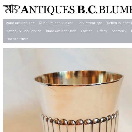
Rund um den Tee
Rund um den Zucker
Serviettenringe
Kellen in jeder
Kaffee- & Tee-Service
Rund um den Fisch
Cartier
Tiffany
Schmuck
Hochzeitsliste