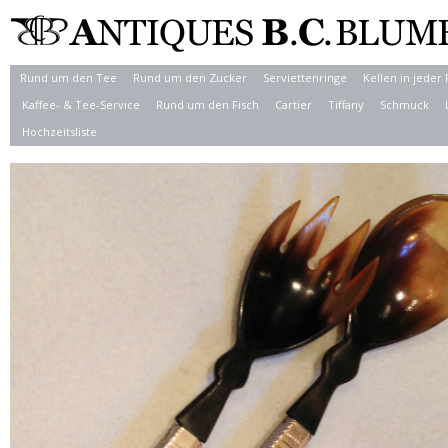
Rund um den Tee
Rund um den Zucker
Serviettenringe
Kellen in jeder
Kaffee- & Tee-Service
Rund um den Fisch
Cartier
Tiffany
Schmuck
Hochzeitsliste