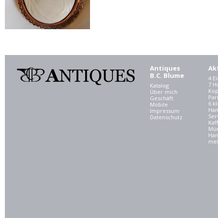
Antiques
Ak
B.C. Blume
4 E
7 
Katalog
Kop
Über mich
Par
Geschäft
6 kl
Mobile
Ham
Impressum
Ser
Datenschutz
Kaf
Mü
Han
meh