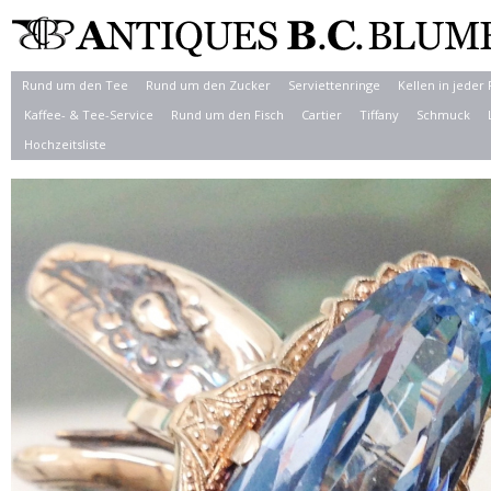
Rund um den Tee
Rund um den Zucker
Serviettenringe
Kellen in jeder
Kaffee- & Tee-Service
Rund um den Fisch
Cartier
Tiffany
Schmuck
Hochzeitsliste