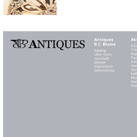
Antiques
Ak
B.C. Blume
4 E
7 
Katalog
Kop
Über mich
Par
Geschäft
6 kl
Mobile
Ham
Impressum
Ser
Datenschutz
Kaf
Mü
Han
meh