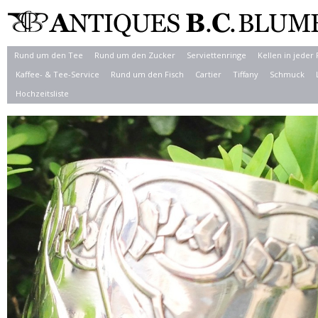
Rund um den Tee
Rund um den Zucker
Serviettenringe
Kellen in jeder
Kaffee- & Tee-Service
Rund um den Fisch
Cartier
Tiffany
Schmuck
Hochzeitsliste