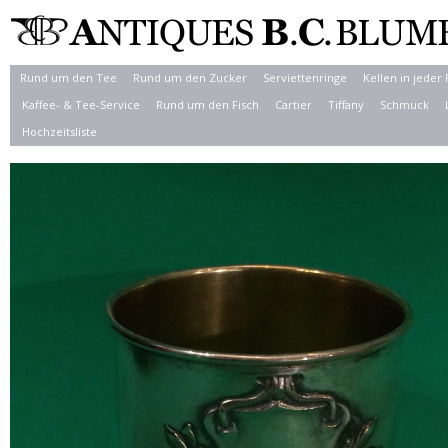
Rund um den Tee
Rund um den Zucker
Serviettenringe
Kellen in jeder
Kaffee- & Tee-Service
Rund um den Fisch
Cartier
Tiffany
Schmuck
Hochzeitsliste