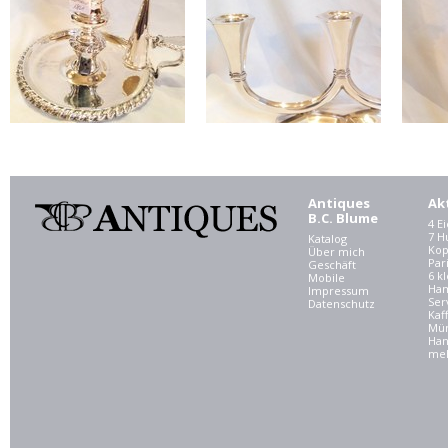
Antiques
Ak
B.C. Blume
4 E
7 
Katalog
Kop
Über mich
Par
Geschäft
6 kl
Mobile
Ham
Impressum
Ser
Datenschutz
Kaf
Mü
Han
meh