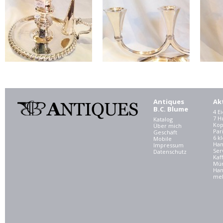
Antiques
Ak
B.C. Blume
4 E
7 
Katalog
Kop
Über mich
Par
Geschäft
6 kl
Mobile
Ham
Impressum
Ser
Datenschutz
Kaf
Mü
Han
meh