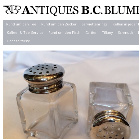
Rund um den Tee
Rund um den Zucker
Serviettenringe
Kellen in jeder
Kaffee- & Tee-Service
Rund um den Fisch
Cartier
Tiffany
Schmuck
Hochzeitsliste