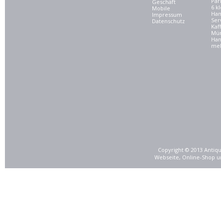
Par
Geschäft
6 kl
Mobile
Ham
Impressum
Ser
Datenschutz
Kaf
Mü
Han
meh
Copyright © 2013 Antiqu
Webseite, Online-Shop u