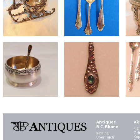
Antiques
Ak
B.C. Blume
4 E
7 
Katalog
Kop
Über mich