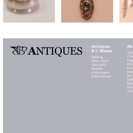
Antiques
Ak
B.C. Blume
4 E
7 
Katalog
Kop
Über mich
Par
Geschäft
6 kl
Mobile
Ham
Impressum
Ser
Datenschutz
Kaf
Mü
Han
meh