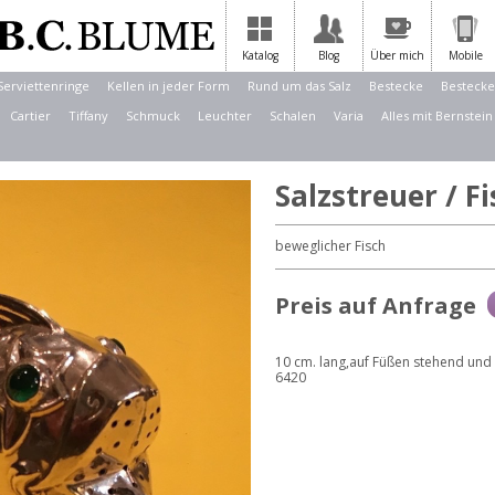
Katalog
Blog
Über mich
Mobile
Serviettenringe
Kellen in jeder Form
Rund um das Salz
Bestecke
Bestecke
Cartier
Tiffany
Schmuck
Leuchter
Schalen
Varia
Alles mit Bernstein
Salzstreuer / F
beweglicher Fisch
Preis auf Anfrage
10 cm. lang,auf Füßen stehend und
6420