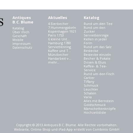
Antiques
Aktuelles
Katalog
B.C. Blume
4 Eierbecher
Rund um den Tee
7 Hummergabeln
Rund um den
Katalog
Kopenhagen 1921
Zucker
Über mich
Paris 1753
Serviettenringe
Geschäft
6 kleine Unt...
Kellen in jeder
Mobile
Hamburg 1780
Form
Impressum
Serviettenring
Rund um das Salz
Datenschutz
Kaffee und T...
Bestecke
Münzbecher
Bestecke einzeln
Handarbeit v...
Becher & Pokale
mehr...
Dosen & Etuis
Kaffee- & Tee-
Service
Rund um den Fisch
Cartier
Tiffany
Schmuck
Leuchter
Schalen
Varia
Alles mit Bernstein
Goldschmuck
Manschettenknöpfe
Hochzeitsliste
Copyright © 2013 Antiques B.C. Blume. Alle Rechte vorbehalten.
Webseite, Online-Shop und iPad-App erstellt von Combinio GmbH