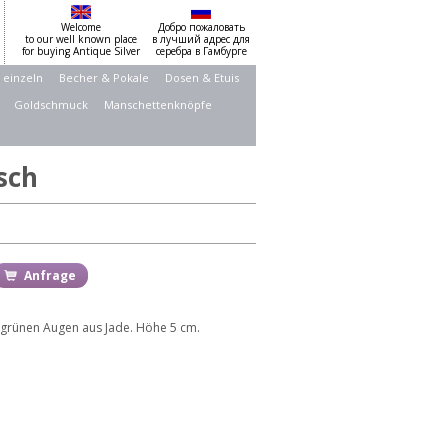
Welcome
Добро пожаловать
to our well known place
в лучший адрес для
for buying Antique Silver
серебра в Гамбурге
 einzeln
Becher & Pokale
Dosen & Etuis
Goldschmuck
Manschettenknöpfe
isch
Anfrage
 grünen Augen aus Jade. Höhe 5 cm.