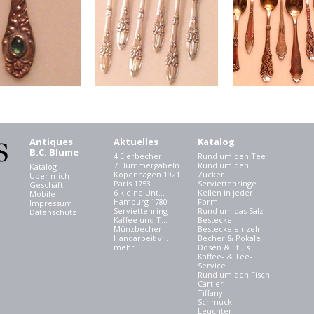
Antiques
Aktuelles
Katalog
B.C. Blume
4 Eierbecher
Rund um den Tee
7 Hummergabeln
Rund um den
Katalog
Kopenhagen 1921
Zucker
Über mich
Paris 1753
Serviettenringe
Geschäft
6 kleine Unt...
Kellen in jeder
Mobile
Hamburg 1780
Form
Impressum
Serviettenring
Rund um das Salz
Datenschutz
Kaffee und T...
Bestecke
Münzbecher
Bestecke einzeln
Handarbeit v...
Becher & Pokale
mehr...
Dosen & Etuis
Kaffee- & Tee-
Service
Rund um den Fisch
Cartier
Tiffany
Schmuck
Leuchter