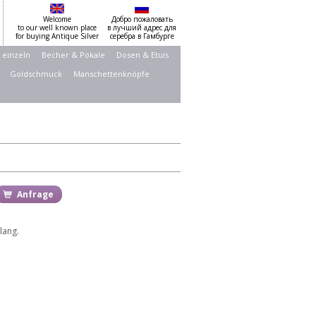
Welcome
Добро пожаловать
to our well known place
в лучший адрес для
for buying Antique Silver
серебра в Гамбурге
 einzeln
Becher & Pokale
Dosen & Etuis
Goldschmuck
Manschettenknöpfe
Anfrage
 lang.