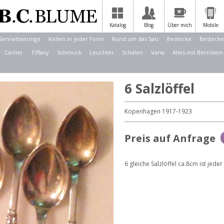
Katalog
Blog
Über mich
Mobile
Serviettenringe
Kellen in jeder Form
Rund um das Salz
Bestecke
Bestecke
Cartier
Tiffany
Schmuck
Leuchter
Schalen
Varia
Alles mit Bernstein
6 Salzlöffel
Kopenhagen 1917-1923
Preis auf Anfrage
6 gleiche Salzlöffel ca.8cm ist jeder