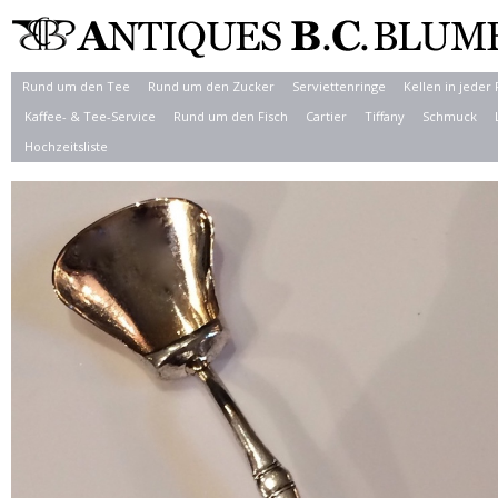
Rund um den Tee
Rund um den Zucker
Serviettenringe
Kellen in jeder
Kaffee- & Tee-Service
Rund um den Fisch
Cartier
Tiffany
Schmuck
Hochzeitsliste