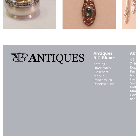
Antiques
Ak
B.C. Blume
4 E
7 
Katalog
Kop
Über mich
Par
Geschäft
6 kl
Mobile
Ham
Impressum
Ser
Datenschutz
Kaf
Mü
Han
meh