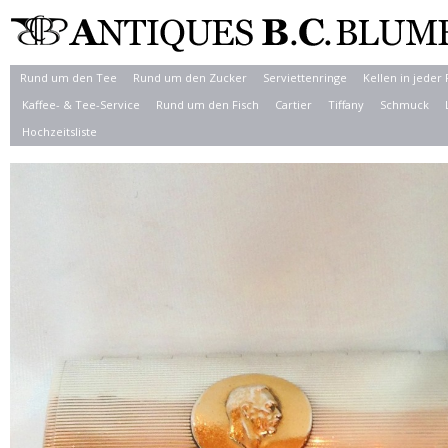
Rund um den Tee
Rund um den Zucker
Serviettenringe
Kellen in jeder
Kaffee- & Tee-Service
Rund um den Fisch
Cartier
Tiffany
Schmuck
Hochzeitsliste