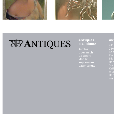
Antiques
Ak
B.C. Blume
4 E
7 
Katalog
Kop
Über mich
Par
Geschäft
6 kl
Mobile
Ham
Impressum
Ser
Datenschutz
Kaf
Mü
Han
meh