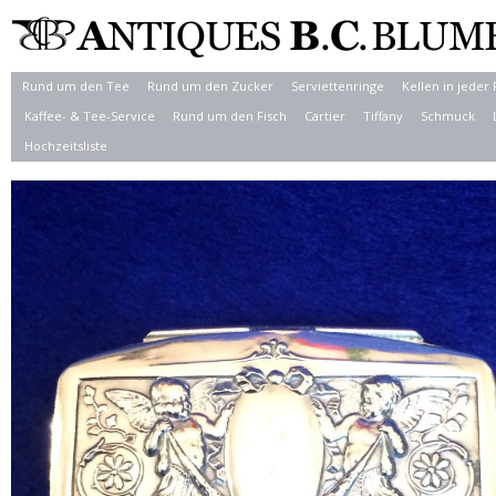
Rund um den Tee
Rund um den Zucker
Serviettenringe
Kellen in jeder
Kaffee- & Tee-Service
Rund um den Fisch
Cartier
Tiffany
Schmuck
Hochzeitsliste