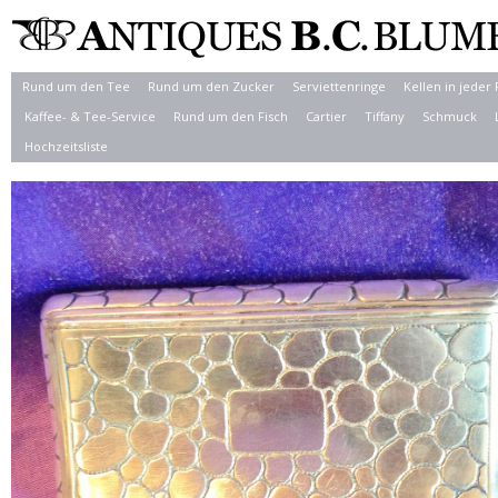
Rund um den Tee
Rund um den Zucker
Serviettenringe
Kellen in jeder
Kaffee- & Tee-Service
Rund um den Fisch
Cartier
Tiffany
Schmuck
Hochzeitsliste