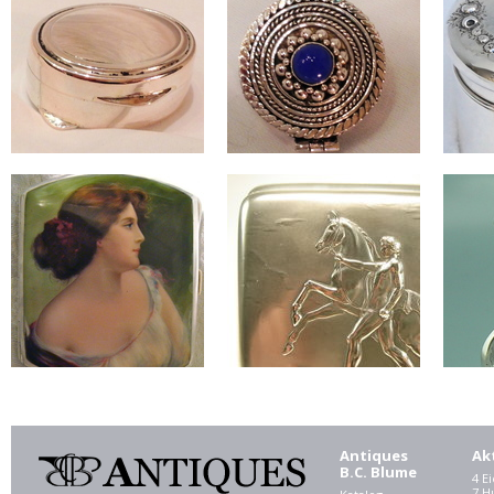
Antiques
Ak
B.C. Blume
4 E
7 