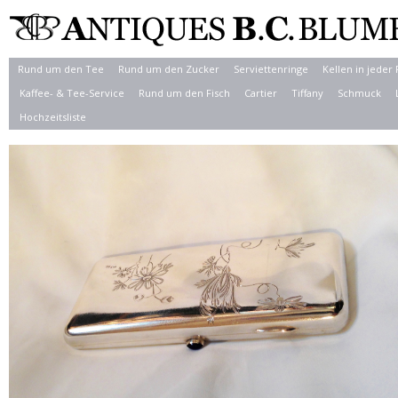
Rund um den Tee
Rund um den Zucker
Serviettenringe
Kellen in jeder
Kaffee- & Tee-Service
Rund um den Fisch
Cartier
Tiffany
Schmuck
Hochzeitsliste