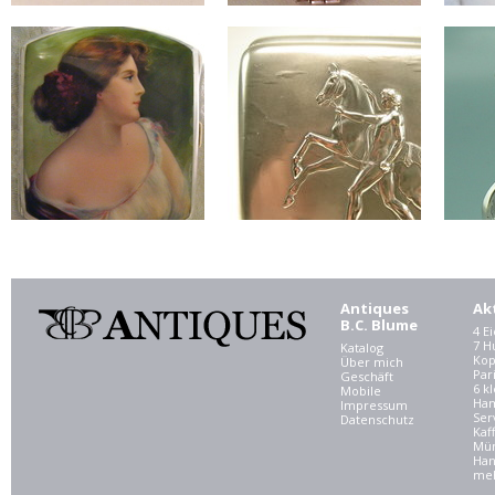
Antiques
Ak
B.C. Blume
4 E
7 
Katalog
Kop
Über mich
Par
Geschäft
6 kl
Mobile
Ham
Impressum
Ser
Datenschutz
Kaf
Mü
Han
meh