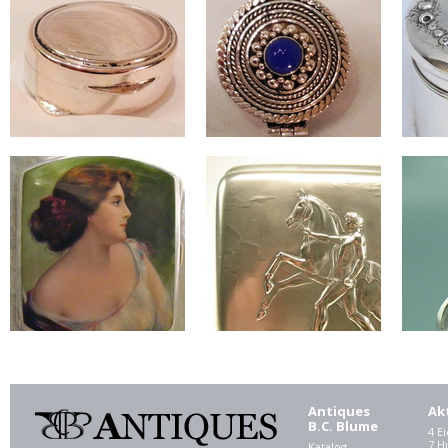
Antiques
Ak
B.C. Blume
4 E
7 
Katalog