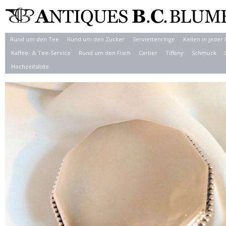
Rund um den Tee
Rund um den Zucker
Serviettenringe
Kellen in jeder
Kaffee- & Tee-Service
Rund um den Fisch
Cartier
Tiffany
Schmuck
Hochzeitsliste