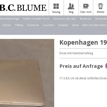
Katalog
Blog
Über mich
Mobile
Serviettenringe
Kellen in jeder Form
Rund um das Salz
Bestecke
Bestecke
Cartier
Tiffany
Schmuck
Leuchter
Schalen
Varia
Alles mit Bernstein
Kopenhagen 19
Dose mit Hammerschlag
Preis auf Anfrage
11 x 8,5 cm ist diese schlichte Dos