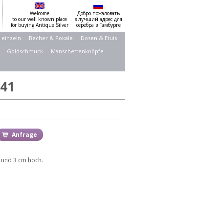
Welcome
Добро пожаловать
to our well known place
в лучший адрес для
for buying Antique Silver
серебра в Гамбурге
 einzeln
Becher & Pokale
Dosen & Etuis
Goldschmuck
Manschettenknöpfe
41
Anfrage
e und 3 cm hoch.