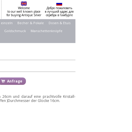
Welcome
Добро пожаловать
to our well known place
в лучший адрес для
for buying Antique Silver
серебра в Гамбурге
 einzeln
Becher & Pokale
Dosen & Etuis
Goldschmuck
Manschettenknöpfe
Anfrage
on 26cm und darauf eine prachtvolle Kristall-
iffen )Durchmesser der Glocke 16cm.