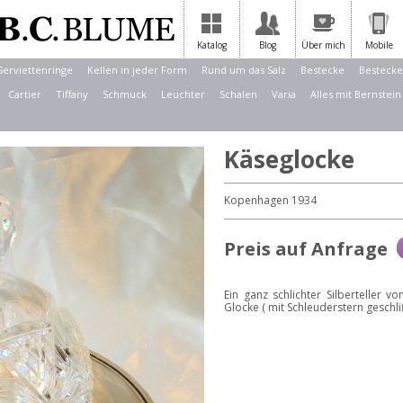
Katalog
Blog
Über mich
Mobile
Serviettenringe
Kellen in jeder Form
Rund um das Salz
Bestecke
Bestecke
Cartier
Tiffany
Schmuck
Leuchter
Schalen
Varia
Alles mit Bernstein
Käseglocke
Kopenhagen 1934
Preis auf Anfrage
Ein ganz schlichter Silberteller v
Glocke ( mit Schleuderstern geschl