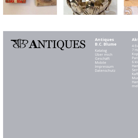
Antiques
Ak
B.C. Blume
4 E
7 
Katalog
Kop
Über mich
Par
Geschäft
6 kl
Mobile
Ham
Impressum
Ser
Datenschutz
Kaf
Mü
Han
meh