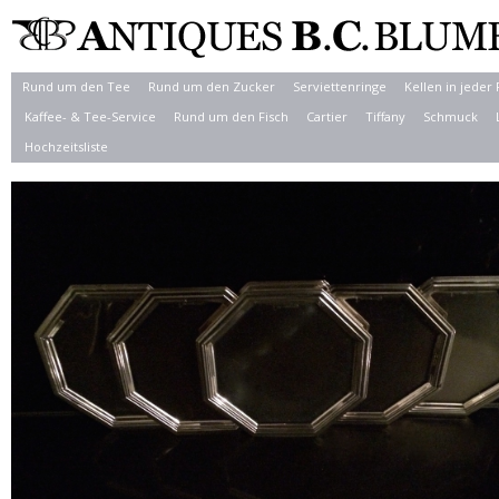
Rund um den Tee
Rund um den Zucker
Serviettenringe
Kellen in jeder
Kaffee- & Tee-Service
Rund um den Fisch
Cartier
Tiffany
Schmuck
Hochzeitsliste