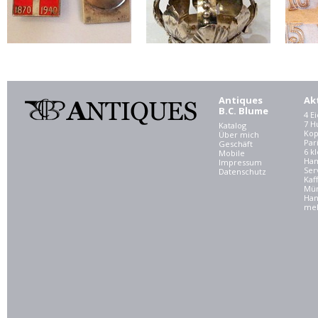
Antiques
Ak
B.C. Blume
4 E
7 
Katalog
Kop
Über mich
Par
Geschäft
6 kl
Mobile
Ham
Impressum
Ser
Datenschutz
Kaf
Mü
Han
meh