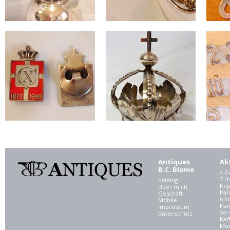
Antiques
Ak
B.C. Blume
4 E
7 
Katalog
Kop
Über mich
Par
Geschäft
6 kl
Mobile
Ham
Impressum
Ser
Datenschutz
Kaf
Mü