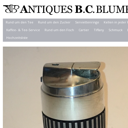
Rund um den Tee
Rund um den Zucker
Serviettenringe
Kellen in jeder
Kaffee- & Tee-Service
Rund um den Fisch
Cartier
Tiffany
Schmuck
Hochzeitsliste