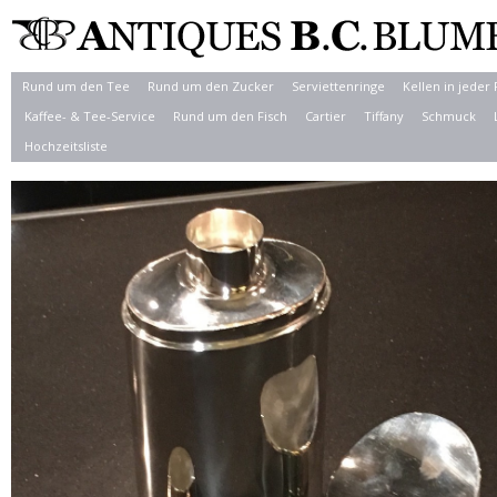
Rund um den Tee
Rund um den Zucker
Serviettenringe
Kellen in jeder
Kaffee- & Tee-Service
Rund um den Fisch
Cartier
Tiffany
Schmuck
Hochzeitsliste