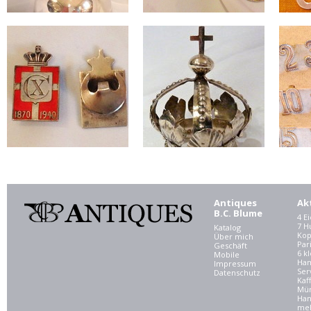
Antiques
Ak
B.C. Blume
4 E
7 
Katalog
Kop
Über mich
Par
Geschäft
6 kl
Mobile
Ham
Impressum
Ser
Datenschutz
Kaf
Mü
Han
meh