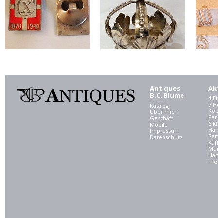
Antiques
Ak
B.C. Blume
4 E
7 
Katalog
Kop
Über mich
Par
Geschäft
6 kl
Mobile
Ham
Impressum
Ser
Datenschutz
Kaf
Mü
Han
meh