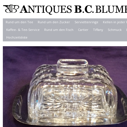
Rund um den Tee
Rund um den Zucker
Serviettenringe
Kellen in jeder
Kaffee- & Tee-Service
Rund um den Fisch
Cartier
Tiffany
Schmuck
Hochzeitsliste