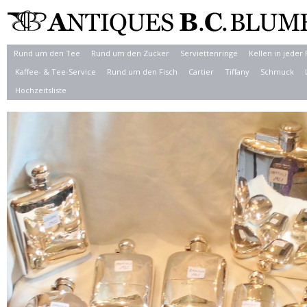
Rund um den Tee
Rund um den Zucker
Serviettenringe
Kellen in jeder
Kaffee- & Tee-Service
Rund um den Fisch
Cartier
Tiffany
Schmuck
Hochzeitsliste