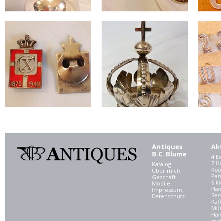
Antiques
Ak
B.C. Blume
4 E
7 
Katalog
Kop
Über mich
Par
Geschäft
6 kl
Mobile
Ham
Impressum
Ser
Datenschutz
Kaf
Mü
Han
meh