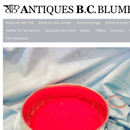
Rund um den Tee
Rund um den Zucker
Serviettenringe
Kellen in jeder
Kaffee- & Tee-Service
Rund um den Fisch
Cartier
Tiffany
Schmuck
Hochzeitsliste