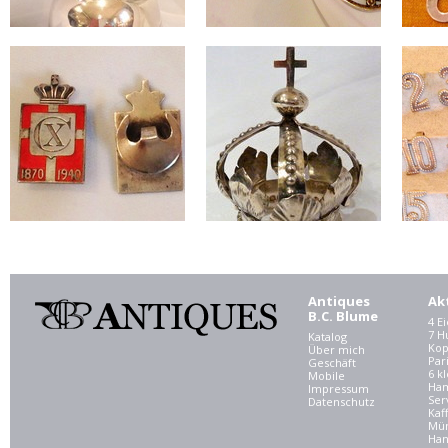
Antiques
Ak
B.C. Blume
4 E
7 
Katalog
Kop
Über mich
Par
Geschäft
6 kl
Mobile
Ham
Impressum
Ser
Datenschutz
Kaf
Mü
Han