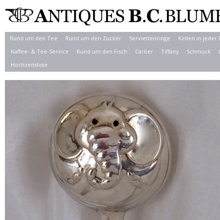
Rund um den Tee
Rund um den Zucker
Serviettenringe
Kellen in jeder
Kaffee- & Tee-Service
Rund um den Fisch
Cartier
Tiffany
Schmuck
Hochzeitsliste