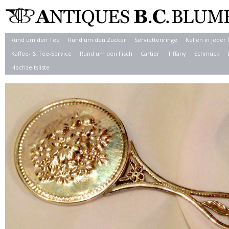
Rund um den Tee
Rund um den Zucker
Serviettenringe
Kellen in jeder
Kaffee- & Tee-Service
Rund um den Fisch
Cartier
Tiffany
Schmuck
Hochzeitsliste