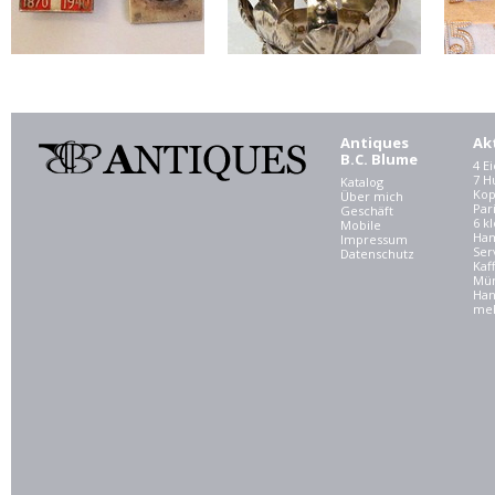
Antiques
Ak
B.C. Blume
4 E
7 
Katalog
Kop
Über mich
Par
Geschäft
6 kl
Mobile
Ham
Impressum
Ser
Datenschutz
Kaf
Mü
Han
meh