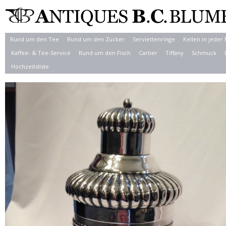
Rund um den Tee
Rund um den Zucker
Serviettenringe
Kellen in jeder
Kaffee- & Tee-Service
Rund um den Fisch
Cartier
Tiffany
Schmuck
Hochzeitsliste