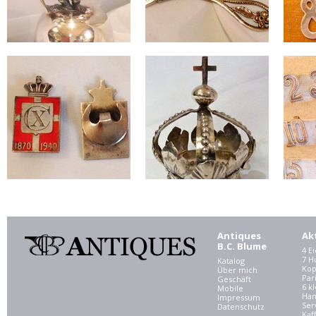
Antiques
Ak
B.C. Blume
4 E
7 
Katalog
Kop
Über mich
Par
Geschäft
6 kl
Mobile
Ham
Impressum
Ser
Datenschutz
Kaf