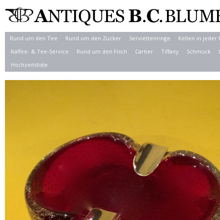
Rund um den Tee
Rund um den Zucker
Serviettenringe
Kellen in jeder
Kaffee- & Tee-Service
Rund um den Fisch
Cartier
Tiffany
Schmuck
Hochzeitsliste