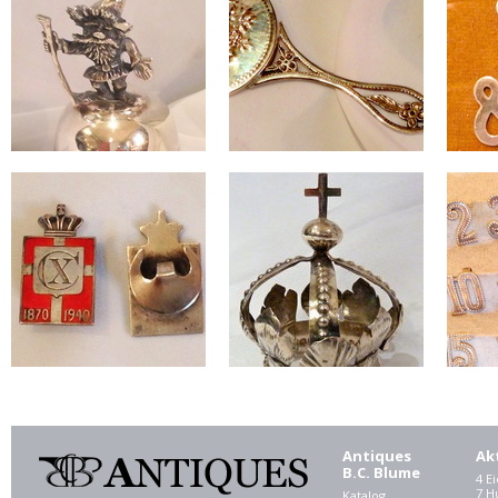
Antiques
Ak
B.C. Blume
4 E
7 
Katalog