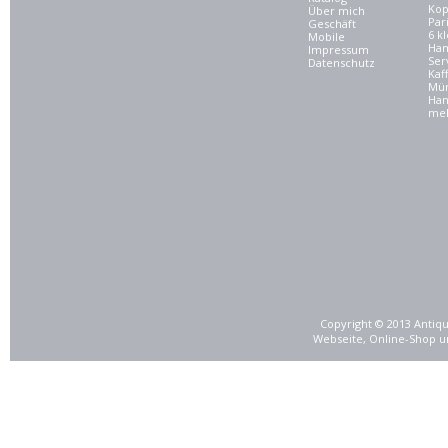
Kop
Über mich
Par
Geschäft
6 kl
Mobile
Ham
Impressum
Ser
Datenschutz
Kaf
Mü
Han
meh
Copyright © 2013 Antiqu
Webseite, Online-Shop u