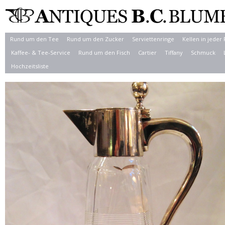
Rund um den Tee
Rund um den Zucker
Serviettenringe
Kellen in jeder
Kaffee- & Tee-Service
Rund um den Fisch
Cartier
Tiffany
Schmuck
Hochzeitsliste