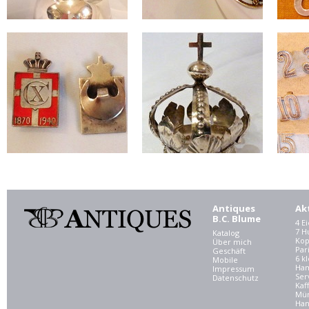
Antiques
Ak
B.C. Blume
4 E
7 
Katalog
Kop
Über mich
Par
Geschäft
6 kl
Mobile
Ham
Impressum
Ser
Datenschutz
Kaf
Mü
Han